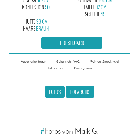
KONFEKTION
50
TAILLE
82 CM
SCHUHE
45
HÜFTE
93 CM
HAARE
BRAUN
PDF SEDCARD
Augenfarbe: braun
Geburtsjahr: 1992
Wohnort: Sprockhövel
Tattoos: nein
Piercing: nein
FOTOS
POLAROIDS
#
Fotos von Maik G.