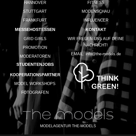
HANNOVER
FITNESS
STUTTGART
MODENSCHAU
FRANKFURT
INFLUENCER
MESSEHOSTESSEN
KONTAKT
GRID GIRLS
WIR FREUEN UNS AUF DEINE
NACHRICHT!
PROMOTION
EMAIL:
info@the-models.de
MODERATOREN
STUDENTENJOBS
KOOPERATIONSPARTNER
MODEL WORKSHOPS
FOTOGRAFEN
MODELAGENTUR THE-MODELS