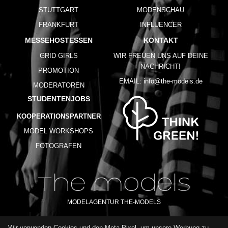
STUTTGART
MODENSCHAU
FRANKFURT
INFLUENCER
MESSEHOSTESSEN
KONTAKT
GRID GIRLS
WIR FREUEN UNS AUF DEINE
NACHRICHT!
PROMOTION
EMAIL:
info@the-models.de
MODERATOREN
STUDENTENJOBS
KOOPERATIONSPARTNER
MODEL WORKSHOPS
FOTOGRAFEN
MODELAGENTUR THE-MODELS
Wir verwenden Cookies und den Meta-Pixel, um unsere Werbung zu