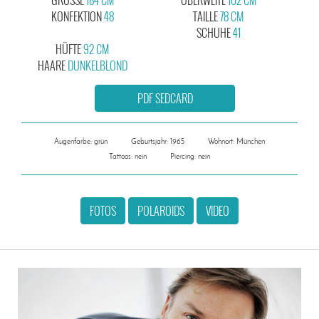
KONFEKTION
48
TAILLE
78 CM
SCHUHE
41
HÜFTE
92 CM
HAARE
DUNKELBLOND
PDF SEDCARD
Augenfarbe: grün
Geburtsjahr: 1965
Wohnort: München
Tattoos: nein
Piercing: nein
FOTOS
POLAROIDS
VIDEO