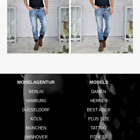
MODELAGENTUR
MODELS
BERLIN
DAMEN
HAMBURG
HERREN
DÜSSELDORF
BEST AGER
KÖLN
PLUS SIZE
MÜNCHEN
TATTOO
HANNOVER
FITNESS