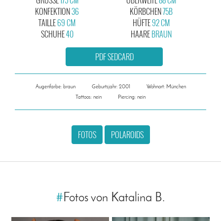
KONFEKTION
36
KÖRBCHEN
75B
TAILLE
69 CM
HÜFTE
92 CM
SCHUHE
40
HAARE
BRAUN
PDF SEDCARD
Augenfarbe: braun
Geburtsjahr: 2001
Wohnort: München
Tattoos: nein
Piercing: nein
FOTOS
POLAROIDS
#
Fotos von Katalina B.