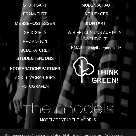
STUTTGART
MODENSCHAU
FRANKFURT
INFLUENCER
MESSEHOSTESSEN
KONTAKT
GRID GIRLS
WIR FREUEN UNS AUF DEINE
NACHRICHT!
PROMOTION
EMAIL:
info@the-models.de
MODERATOREN
STUDENTENJOBS
KOOPERATIONSPARTNER
MODEL WORKSHOPS
FOTOGRAFEN
MODELAGENTUR THE-MODELS
Wir verwenden Cookies und den Meta-Pixel, um unsere Werbung zu