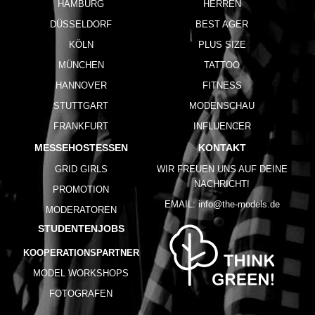
HAMBURG
HERREN
DÜSSELDORF
BEST AGER
KÖLN
PLUS SIZE
MÜNCHEN
TATTOO
HANNOVER
FITNESS
STUTTGART
MODENSCHAU
FRANKFURT
INFLUENCER
MESSEHOSTESSEN
KONTAKT
GRID GIRLS
WIR FREUEN UNS AUF DEINE
NACHRICHT!
PROMOTION
EMAIL:
info@the-models.de
MODERATOREN
STUDENTENJOBS
KOOPERATIONSPARTNER
MODEL WORKSHOPS
FOTOGRAFEN