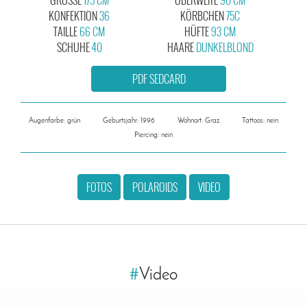
KONFEKTION
36
KÖRBCHEN
75C
TAILLE
66 CM
HÜFTE
93 CM
SCHUHE
40
HAARE
DUNKELBLOND
PDF SEDCARD
Augenfarbe: grün
Geburtsjahr: 1996
Wohnort: Graz
Tattoos: nein
Piercing: nein
FOTOS
POLAROIDS
VIDEO
#
Video