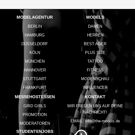
MODELAGENTUR
MODELS
BERLIN
DAMEN
HAMBURG
HERREN
DÜSSELDORF
BEST AGER
KÖLN
PLUS SIZE
MÜNCHEN
TATTOO
HANNOVER
FITNESS
STUTTGART
MODENSCHAU
FRANKFURT
INFLUENCER
MESSEHOSTESSEN
KONTAKT
GRID GIRLS
WIR FREUEN UNS AUF DEINE
NACHRICHT!
PROMOTION
EMAIL:
info@the-models.de
MODERATOREN
STUDENTENJOBS