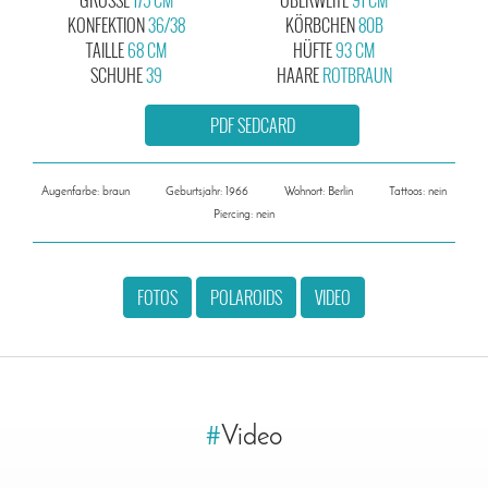
KONFEKTION
36/38
KÖRBCHEN
80B
TAILLE
68 CM
HÜFTE
93 CM
SCHUHE
39
HAARE
ROTBRAUN
PDF SEDCARD
Augenfarbe: braun
Geburtsjahr: 1966
Wohnort: Berlin
Tattoos: nein
Piercing: nein
FOTOS
POLAROIDS
VIDEO
#
Video