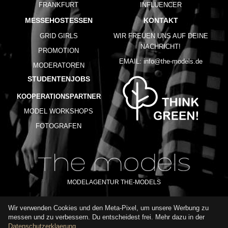
FRANKFURT
INFLUENCER
MESSEHOSTESSEN
KONTAKT
GRID GIRLS
WIR FREUEN UNS AUF DEINE
NACHRICHT!
PROMOTION
EMAIL:
info@the-models.de
MODERATOREN
STUDENTENJOBS
KOOPERATIONSPARTNER
MODEL WORKSHOPS
FOTOGRAFEN
MODELAGENTUR THE-MODELS
Wir verwenden Cookies und den Meta-Pixel, um unsere Werbung zu
IMPRESSUM
AGB
DATENSCHUTZ
messen und zu verbessern. Du entscheidest frei. Mehr dazu in der
NUTZUNGSBEDINGUNGEN
FAQ
GLOSSAR
KARRIERE
Datenschutzerklaerung
.