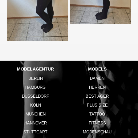
MODELAGENTUR
MODELS
BERLIN
DAMEN
HAMBURG
HERREN
DÜSSELDORF
BEST AGER
KÖLN
PLUS SIZE
MÜNCHEN
TATTOO
HANNOVER
FITNESS
STUTTGART
MODENSCHAU