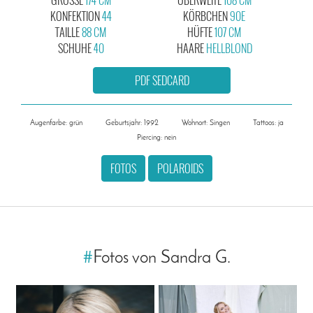
KONFEKTION
44
KÖRBCHEN
90E
TAILLE
88 CM
HÜFTE
107 CM
SCHUHE
40
HAARE
HELLBLOND
PDF SEDCARD
Augenfarbe: grün
Geburtsjahr: 1992
Wohnort: Singen
Tattoos: ja
Piercing: nein
FOTOS
POLAROIDS
#
Fotos von Sandra G.