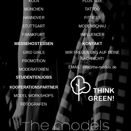
KÖLN
PLUS SIZE
MÜNCHEN
TATTOO
HANNOVER
FITNESS
STUTTGART
MODENSCHAU
FRANKFURT
INFLUENCER
MESSEHOSTESSEN
KONTAKT
GRID GIRLS
WIR FREUEN UNS AUF DEINE
NACHRICHT!
PROMOTION
EMAIL:
info@the-models.de
MODERATOREN
STUDENTENJOBS
KOOPERATIONSPARTNER
MODEL WORKSHOPS
FOTOGRAFEN