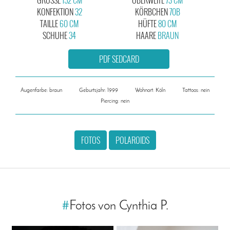
KONFEKTION
32
KÖRBCHEN
70B
TAILLE
60 CM
HÜFTE
80 CM
SCHUHE
34
HAARE
BRAUN
PDF SEDCARD
Augenfarbe: braun
Geburtsjahr: 1999
Wohnort: Köln
Tattoos: nein
Piercing: nein
FOTOS
POLAROIDS
#
Fotos von Cynthia P.