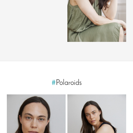
#
Polaroids