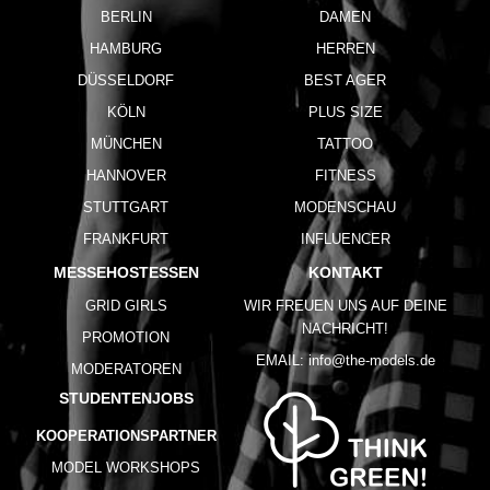
BERLIN
DAMEN
HAMBURG
HERREN
DÜSSELDORF
BEST AGER
KÖLN
PLUS SIZE
MÜNCHEN
TATTOO
HANNOVER
FITNESS
STUTTGART
MODENSCHAU
FRANKFURT
INFLUENCER
MESSEHOSTESSEN
KONTAKT
GRID GIRLS
WIR FREUEN UNS AUF DEINE
NACHRICHT!
PROMOTION
EMAIL:
info@the-models.de
MODERATOREN
STUDENTENJOBS
KOOPERATIONSPARTNER
MODEL WORKSHOPS