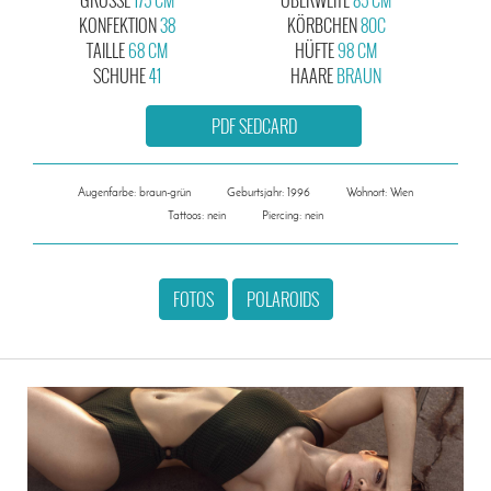
KONFEKTION
38
KÖRBCHEN
80C
TAILLE
68 CM
HÜFTE
98 CM
SCHUHE
41
HAARE
BRAUN
PDF SEDCARD
Augenfarbe: braun-grün
Geburtsjahr: 1996
Wohnort: Wien
Tattoos: nein
Piercing: nein
FOTOS
POLAROIDS