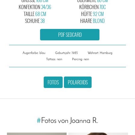
KONFEKTION
34/36
KÖRBCHEN
70C
TAILLE
68 CM
HÜFTE
92 CM
SCHUHE
38
HAARE
BLOND
PDF SEDCARD
Augenfarbe: blau
Geburtsjahr: 1985
Wohnort: Hamburg
Tattoos: nein
Piercing: nein
FOTOS
POLAROIDS
#
Fotos von Joanna R.