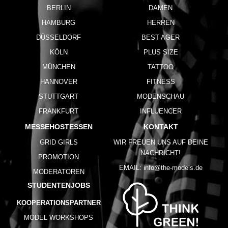
BERLIN
DAMEN
HAMBURG
HERREN
DÜSSELDORF
BEST AGER
KÖLN
PLUS SIZE
MÜNCHEN
TATTOO
HANNOVER
FITNESS
STUTTGART
MODENSCHAU
FRANKFURT
INFLUENCER
MESSEHOSTESSEN
KONTAKT
GRID GIRLS
WIR FREUEN UNS AUF DEINE
NACHRICHT!
PROMOTION
EMAIL:
info@the-models.de
MODERATOREN
STUDENTENJOBS
KOOPERATIONSPARTNER
MODEL WORKSHOPS