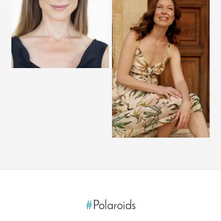
#
Polaroids