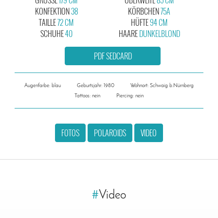
KONFEKTION
38
KÖRBCHEN
75A
TAILLE
72 CM
HÜFTE
94 CM
SCHUHE
40
HAARE
DUNKELBLOND
PDF SEDCARD
Augenfarbe: blau
Geburtsjahr: 1980
Wohnort: Schwaig b.Nürnberg
Tattoos: nein
Piercing: nein
FOTOS
POLAROIDS
VIDEO
#
Video