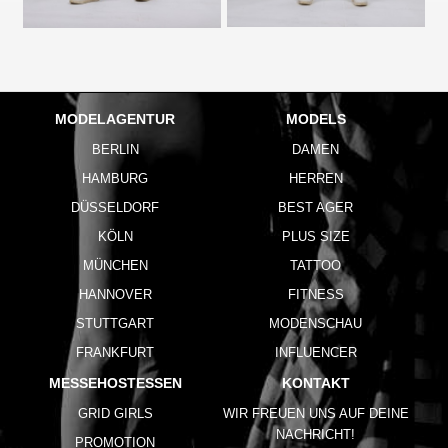
MODELAGENTUR
MODELS
BERLIN
DAMEN
HAMBURG
HERREN
DÜSSELDORF
BEST AGER
KÖLN
PLUS SIZE
MÜNCHEN
TATTOO
HANNOVER
FITNESS
STUTTGART
MODENSCHAU
FRANKFURT
INFLUENCER
MESSEHOSTESSEN
KONTAKT
GRID GIRLS
WIR FREUEN UNS AUF DEINE
NACHRICHT!
PROMOTION