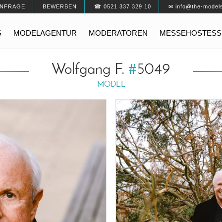
NFRAGE
BEWERBEN
☎ 0521 337 329 10
✉ info@the-model
S
MODELAGENTUR
MODERATOREN
MESSEHOSTESS
Wolfgang F.
#
5049
MODEL