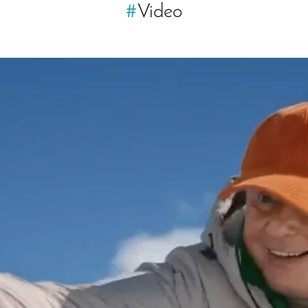
#
Video