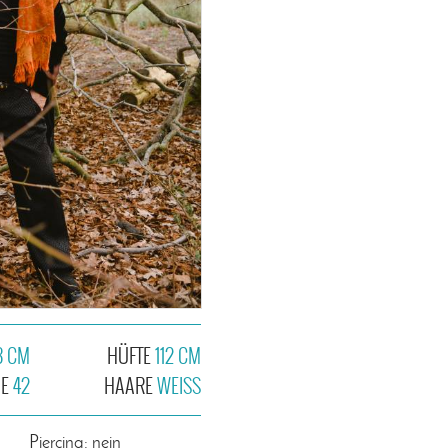
8 CM
HÜFTE
112 CM
HE
42
HAARE
WEISS
Piercing: nein