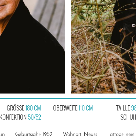
GRÖSSE
180 CM
OBERWEITE
110 CM
TAILLE
9
KONFEKTION
50/52
SCHU
un
Geburtsjahr: 1952
Wohnort: Neuss
Tattoos: nein