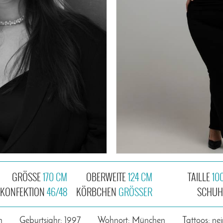
GRÖSSE
170 CM
OBERWEITE
124 CM
TAILLE
10
KONFEKTION
46/48
KÖRBCHEN
GRÖSSER
SCHU
n
Geburtsjahr: 1997
Wohnort: München
Tattoos: nei