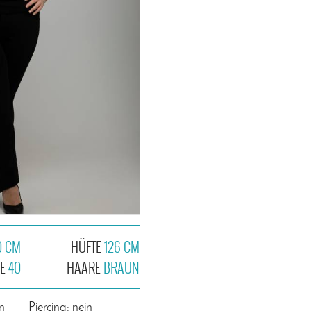
0 CM
HÜFTE
126 CM
HE
40
HAARE
BRAUN
n
Piercing: nein