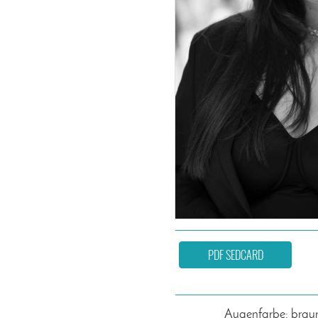
PDF SEDCARD
Augenfarbe: brau