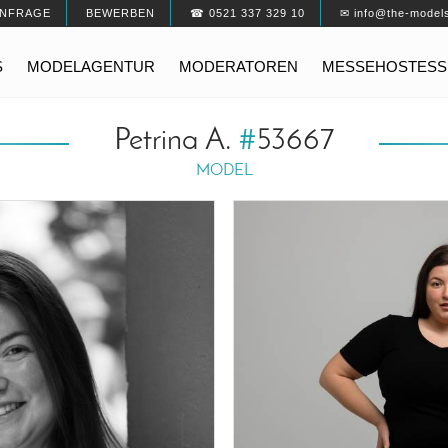
NFRAGE
BEWERBEN
☎ 0521 337 329 10
✉ info@the-model
S
MODELAGENTUR
MODERATOREN
MESSEHOSTESS
Petrina A.
#
53667
MODEL