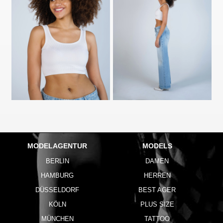
MODELAGENTUR
MODELS
BERLIN
DAMEN
HAMBURG
HERREN
DÜSSELDORF
BEST AGER
KÖLN
PLUS SIZE
MÜNCHEN
TATTOO