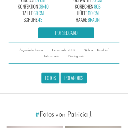
KONFEKTION
38/40
KÖRBCHEN
80B
TAILLE
68 CM
HÜFTE
110 CM
SCHUHE
43
HAARE
BRAUN
PDF SEDCARD
Augenfarbe: braun
Geburtsjahr: 2003
Wohnort: Düsseldorf
Tattoos: nein
Piercing: nein
FOTOS
POLAROIDS
#
Fotos von Patricia J.