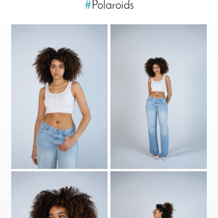
#
Polaroids