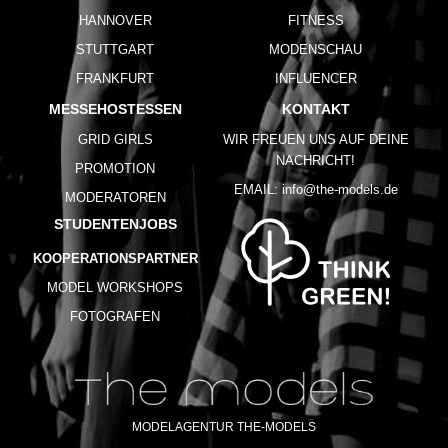
HANNOVER
FITNESS
STUTTGART
MODENSCHAU
FRANKFURT
INFLUENCER
MESSEHOSTESSEN
KONTAKT
GRID GIRLS
WIR FREUEN UNS AUF DEINE
NACHRICHT!
PROMOTION
EMAIL:
info@the-models.de
MODERATOREN
STUDENTENJOBS
KOOPERATIONSPARTNER
MODEL WORKSHOPS
FOTOGRAFEN
MODELAGENTUR THE-MODELS