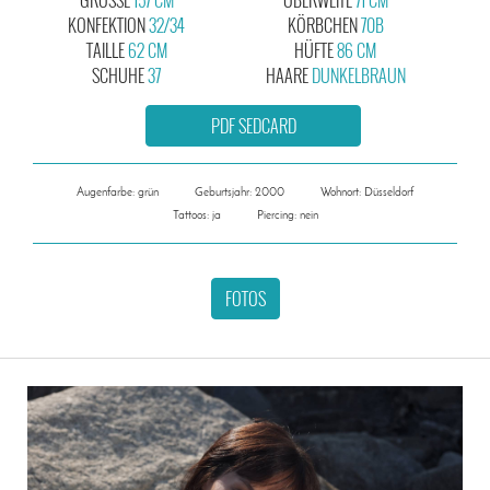
KONFEKTION
32/34
KÖRBCHEN
70B
TAILLE
62 CM
HÜFTE
86 CM
SCHUHE
37
HAARE
DUNKELBRAUN
PDF SEDCARD
Augenfarbe: grün
Geburtsjahr: 2000
Wohnort: Düsseldorf
Tattoos: ja
Piercing: nein
FOTOS