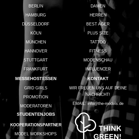
BERLIN
DAMEN
HAMBURG
HERREN
DÜSSELDORF
BEST AGER
KÖLN
PLUS SIZE
MÜNCHEN
TATTOO
HANNOVER
FITNESS
STUTTGART
MODENSCHAU
FRANKFURT
INFLUENCER
MESSEHOSTESSEN
KONTAKT
GRID GIRLS
WIR FREUEN UNS AUF DEINE
NACHRICHT!
PROMOTION
EMAIL:
info@the-models.de
MODERATOREN
STUDENTENJOBS
KOOPERATIONSPARTNER
MODEL WORKSHOPS