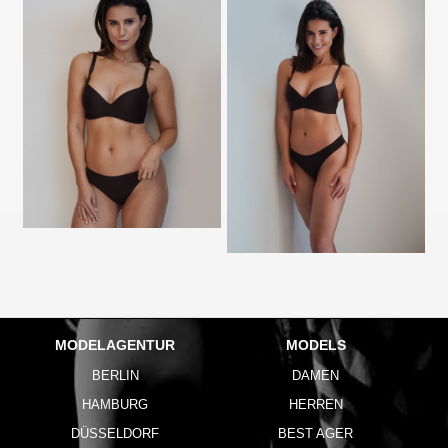
MODELAGENTUR
MODELS
BERLIN
DAMEN
HAMBURG
HERREN
DÜSSELDORF
BEST AGER