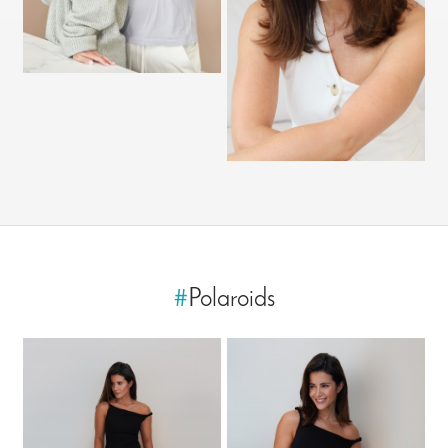
#
Polaroids