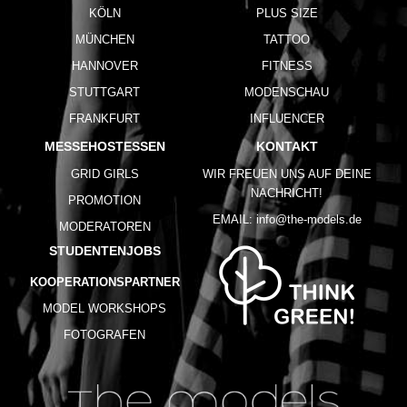
KÖLN
PLUS SIZE
MÜNCHEN
TATTOO
HANNOVER
FITNESS
STUTTGART
MODENSCHAU
FRANKFURT
INFLUENCER
MESSEHOSTESSEN
KONTAKT
GRID GIRLS
WIR FREUEN UNS AUF DEINE
NACHRICHT!
PROMOTION
EMAIL:
info@the-models.de
MODERATOREN
STUDENTENJOBS
KOOPERATIONSPARTNER
MODEL WORKSHOPS
FOTOGRAFEN