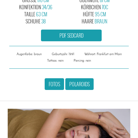
KONFEKTION
34/36
KÖRBCHEN
70C
TAILLE
63 CM
HÜFTE
95 CM
SCHUHE
38
HAARE
BRAUN
PDF SEDCARD
Augenfarbe: braun
Geburtsjahr: 1991
Wohnort: Frankfurt am Main
Tattoos: nein
Piercing: nein
FOTOS
POLAROIDS