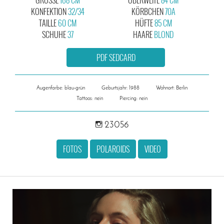
KONFEKTION
32/34
KÖRBCHEN
70A
TAILLE
60 CM
HÜFTE
85 CM
SCHUHE
37
HAARE
BLOND
PDF SEDCARD
Augenfarbe: blau-grün
Geburtsjahr: 1988
Wohnort: Berlin
Tattoos: nein
Piercing: nein
23056
FOTOS
POLAROIDS
VIDEO