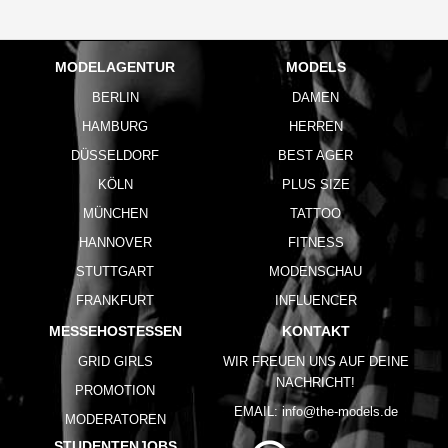
MODELAGENTUR
MODELS
BERLIN
DAMEN
HAMBURG
HERREN
DÜSSELDORF
BEST AGER
KÖLN
PLUS SIZE
MÜNCHEN
TATTOO
HANNOVER
FITNESS
STUTTGART
MODENSCHAU
FRANKFURT
INFLUENCER
MESSEHOSTESSEN
KONTAKT
GRID GIRLS
WIR FREUEN UNS AUF DEINE
NACHRICHT!
PROMOTION
EMAIL:
info@the-models.de
MODERATOREN
STUDENTENJOBS