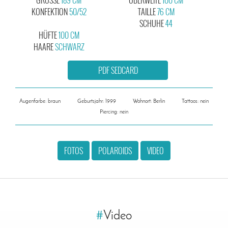
KONFEKTION
50/52
TAILLE
76 CM
SCHUHE
44
HÜFTE
100 CM
HAARE
SCHWARZ
PDF SEDCARD
Augenfarbe: braun
Geburtsjahr: 1999
Wohnort: Berlin
Tattoos: nein
Piercing: nein
FOTOS
POLAROIDS
VIDEO
#
Video