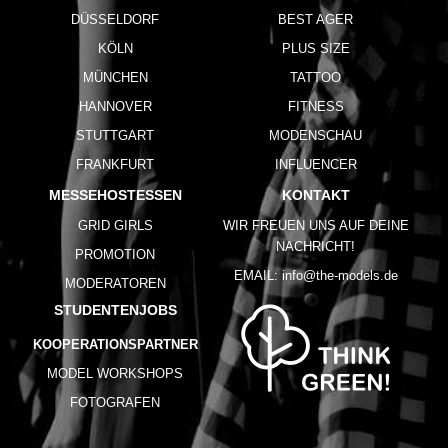
DÜSSELDORF
BEST AGER
KÖLN
PLUS SIZE
MÜNCHEN
TATTOO
HANNOVER
FITNESS
STUTTGART
MODENSCHAU
FRANKFURT
INFLUENCER
MESSEHOSTESSEN
KONTAKT
GRID GIRLS
WIR FREUEN UNS AUF DEINE
NACHRICHT!
PROMOTION
EMAIL:
info@the-models.de
MODERATOREN
STUDENTENJOBS
KOOPERATIONSPARTNER
MODEL WORKSHOPS
FOTOGRAFEN