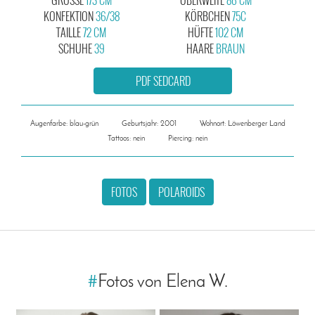
KONFEKTION
36/38
KÖRBCHEN
75C
TAILLE
72 CM
HÜFTE
102 CM
SCHUHE
39
HAARE
BRAUN
PDF SEDCARD
Augenfarbe: blau-grün
Geburtsjahr: 2001
Wohnort: Löwenberger Land
Tattoos: nein
Piercing: nein
FOTOS
POLAROIDS
#
Fotos von Elena W.