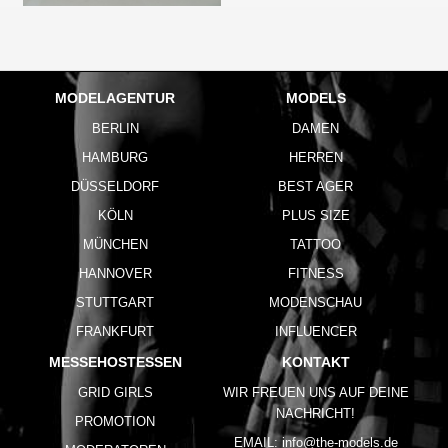
MODELAGENTUR
MODELS
BERLIN
DAMEN
HAMBURG
HERREN
DÜSSELDORF
BEST AGER
KÖLN
PLUS SIZE
MÜNCHEN
TATTOO
HANNOVER
FITNESS
STUTTGART
MODENSCHAU
FRANKFURT
INFLUENCER
MESSEHOSTESSEN
KONTAKT
GRID GIRLS
WIR FREUEN UNS AUF DEINE
NACHRICHT!
PROMOTION
EMAIL:
info@the-models.de