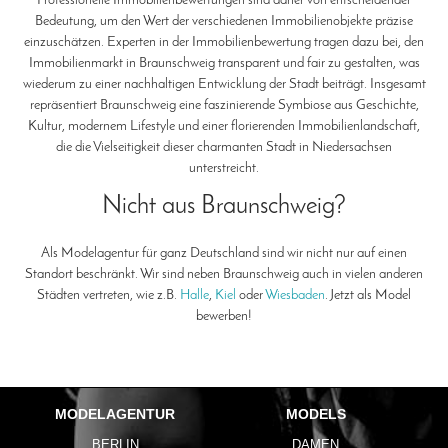
Professionelle Immobilienbewertungen sind daher von entscheidender
Bedeutung, um den Wert der verschiedenen Immobilienobjekte präzise
einzuschätzen. Experten in der Immobilienbewertung tragen dazu bei, den
Immobilienmarkt in Braunschweig transparent und fair zu gestalten, was
wiederum zu einer nachhaltigen Entwicklung der Stadt beiträgt. Insgesamt
repräsentiert Braunschweig eine faszinierende Symbiose aus Geschichte,
Kultur, modernem Lifestyle und einer florierenden Immobilienlandschaft,
die die Vielseitigkeit dieser charmanten Stadt in Niedersachsen
unterstreicht.
Nicht aus Braunschweig?
Als Modelagentur für ganz Deutschland sind wir nicht nur auf einen
Standort beschränkt. Wir sind neben Braunschweig auch in vielen anderen
Städten vertreten, wie z.B.
Halle
,
Kiel
oder
Wiesbaden
. Jetzt als Model
bewerben!
MODELAGENTUR
MODELS
BERLIN
DAMEN