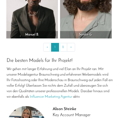
Manuel B.
Sandor G.
«
Previous
1
2
»
Next
Die besten Models für Ihr Projekt!
Wir gehen mit langer Erfahrung und viel Elan an Ihr Projekt ran. Mit
unserer Modelagentur Braunschweig und erfahrenen Werbemodels wird
Ihr Fotoshooting oder Ihre Modenschau in Braunschweig auf jeden Fall ein
voller Erfolg! Überlassen Sie nichts dem Zufall und überzeugen Sie sich
von den Qualitäten unserer professionellen Models. Darüber hinaus sind
wir ebenfalls als
Influencer Marketing Agentur
aktiv.
Alison Steinke
Key Account Manager