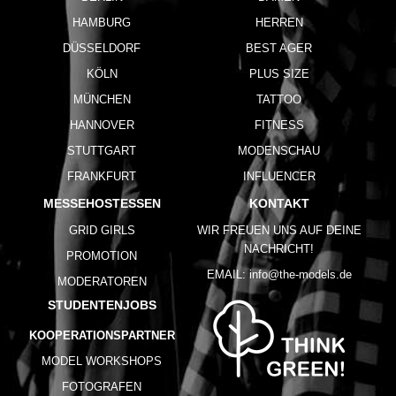
HAMBURG
HERREN
DÜSSELDORF
BEST AGER
KÖLN
PLUS SIZE
MÜNCHEN
TATTOO
HANNOVER
FITNESS
STUTTGART
MODENSCHAU
FRANKFURT
INFLUENCER
MESSEHOSTESSEN
KONTAKT
GRID GIRLS
WIR FREUEN UNS AUF DEINE
NACHRICHT!
PROMOTION
EMAIL:
info@the-models.de
MODERATOREN
STUDENTENJOBS
KOOPERATIONSPARTNER
MODEL WORKSHOPS
FOTOGRAFEN