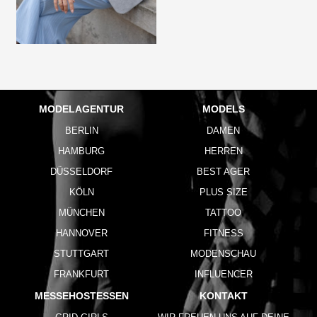
MODELAGENTUR
MODELS
BERLIN
DAMEN
HAMBURG
HERREN
DÜSSELDORF
BEST AGER
KÖLN
PLUS SIZE
MÜNCHEN
TATTOO
HANNOVER
FITNESS
STUTTGART
MODENSCHAU
FRANKFURT
INFLUENCER
MESSEHOSTESSEN
KONTAKT