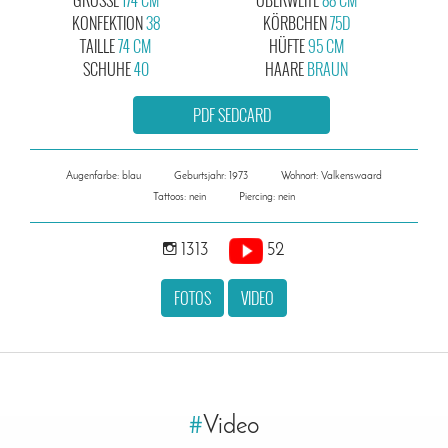
KONFEKTION
38
KÖRBCHEN
75D
TAILLE
74 CM
HÜFTE
95 CM
SCHUHE
40
HAARE
BRAUN
PDF SEDCARD
Augenfarbe: blau
Geburtsjahr: 1973
Wohnort: Valkenswaard
Tattoos: nein
Piercing: nein
1313
52
FOTOS
VIDEO
#
Video