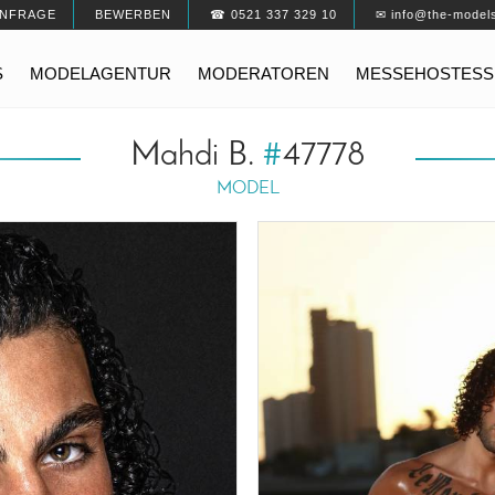
NFRAGE
BEWERBEN
☎ 0521 337 329 10
✉ info@the-model
S
MODELAGENTUR
MODERATOREN
MESSEHOSTESS
Mahdi B.
#
47778
MODEL