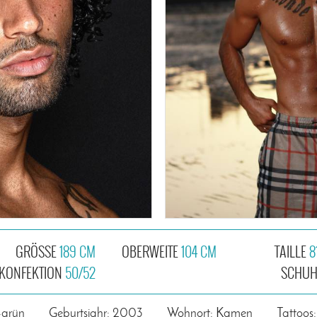
GRÖSSE
189 CM
OBERWEITE
104 CM
TAILLE
8
KONFEKTION
50/52
SCHU
-grün
Geburtsjahr: 2003
Wohnort: Kamen
Tattoos: