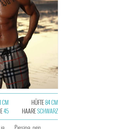
1 CM
HÜFTE
84 CM
HE
45
HAARE
SCHWARZ
 ja
Piercing: nein