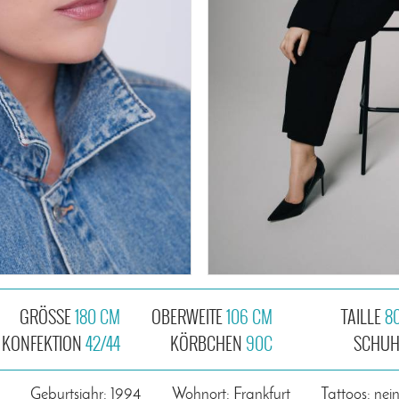
GRÖSSE
180 CM
OBERWEITE
106 CM
TAILLE
8
KONFEKTION
42/44
KÖRBCHEN
90C
SCHU
Geburtsjahr: 1994
Wohnort: Frankfurt
Tattoos: nei