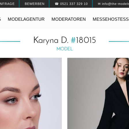
NFRAGE
BEWERBEN
☎ 0521 337 329 10
✉ info@the-model
S
MODELAGENTUR
MODERATOREN
MESSEHOSTESS
Karyna D.
#
18015
MODEL