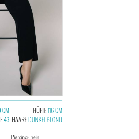
0 CM
HÜFTE
116 CM
HE
43
HAARE
DUNKELBLOND
n
Piercing: nein