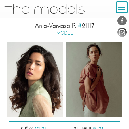
Inhalt
Navigation
Konta
Social
Anja-Vanessa P.
#
21117
MODEL
GRÖSSE
173 CM
OBERWEITE
84 CM