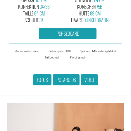
KONFEKTION
34/36
KÖRBCHEN
75B
TAILLE
64 CM
HÜFTE
89 CM
SCHUHE
37
HAARE
DUNKELBRAUN
PDF SEDCARD
Augenfarbe: braun
Geburtsjahr: 1988
Wohnort: Mörfelden-Walldorf
Tattoos: nein
Piercing: nein
FOTOS
POLAROIDS
VIDEO