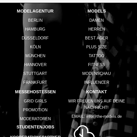
MODELAGENTUR
MODELS
BERLIN
DAMEN
HAMBURG
HERREN
DÜSSELDORF
BEST AGER
KÖLN
PLUS SIZE
MÜNCHEN
TATTOO
HANNOVER
FITNESS
STUTTGART
MODENSCHAU
FRANKFURT
INFLUENCER
MESSEHOSTESSEN
KONTAKT
GRID GIRLS
WIR FREUEN UNS AUF DEINE
NACHRICHT!
PROMOTION
EMAIL:
info@the-models.de
MODERATOREN
STUDENTENJOBS