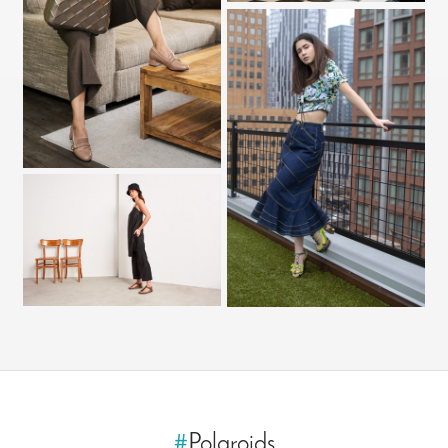
#
Polaroids