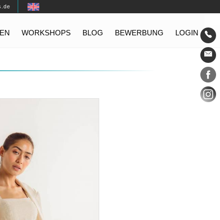
s.de
EN
WORKSHOPS
BLOG
BEWERBUNG
LOGIN
Konta
Social