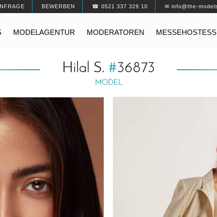
NFRAGE
BEWERBEN
☎ 0521 337 329 10
✉ info@the-model
S
MODELAGENTUR
MODERATOREN
MESSEHOSTESS
Hilal S.
#
36873
MODEL