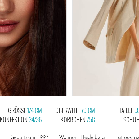
GRÖSSE
174 CM
OBERWEITE
79 CM
TAILLE
5
KONFEKTION
34/36
KÖRBCHEN
75C
SCHU
Geburtsjahr: 1997
Wohnort: Heidelberg
Tattoos: ne