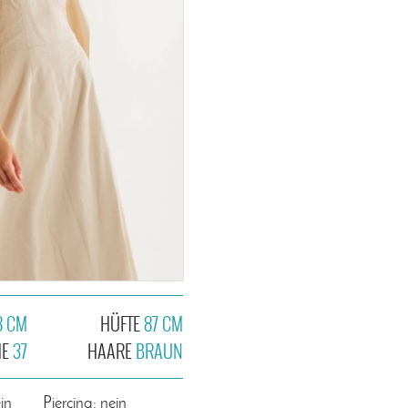
8 CM
HÜFTE
87 CM
HE
37
HAARE
BRAUN
in
Piercing: nein