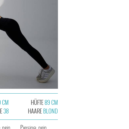
9 CM
HÜFTE
89 CM
HE
38
HAARE
BLOND
: nein
Piercing: nein