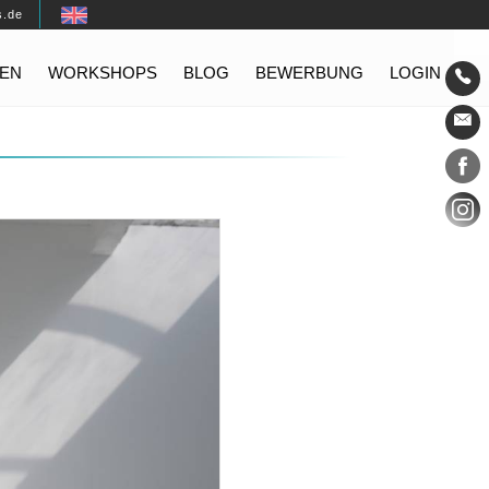
s.de
EN
WORKSHOPS
BLOG
BEWERBUNG
LOGIN
Konta
Social