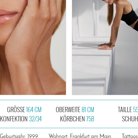
GRÖSSE
164 CM
OBERWEITE
81 CM
TAILLE
5
KONFEKTION
32/34
KÖRBCHEN
75B
SCHU
Geburtsjahr: 1999
Wohnort: Frankfurt am Main
Tattoos