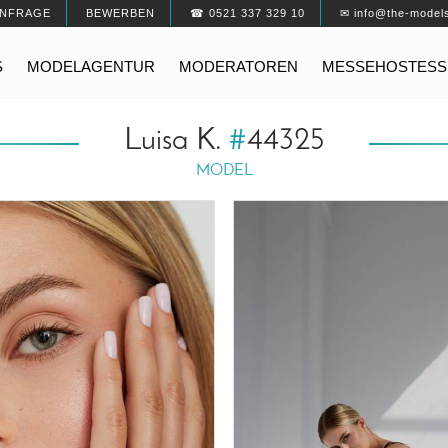
NFRAGE
BEWERBEN
☎ 0521 337 329 10
✉ info@the-model
S
MODELAGENTUR
MODERATOREN
MESSEHOSTESS
Luisa K.
#
44325
MODEL