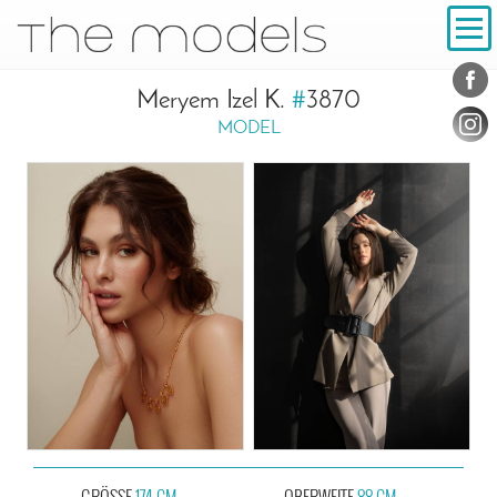
Inhalt
Navigation
Konta
Social
Meryem Izel K.
#
3870
MODEL
GRÖSSE
174 CM
OBERWEITE
88 CM