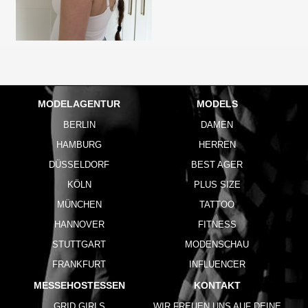
MODELAGENTUR
MODELS
BERLIN
DAMEN
HAMBURG
HERREN
DÜSSELDORF
BEST AGER
KÖLN
PLUS SIZE
MÜNCHEN
TATTOO
HANNOVER
FITNESS
STUTTGART
MODENSCHAU
FRANKFURT
INFLUENCER
MESSEHOSTESSEN
KONTAKT
GRID GIRLS
WIR FREUEN UNS AUF DEINE