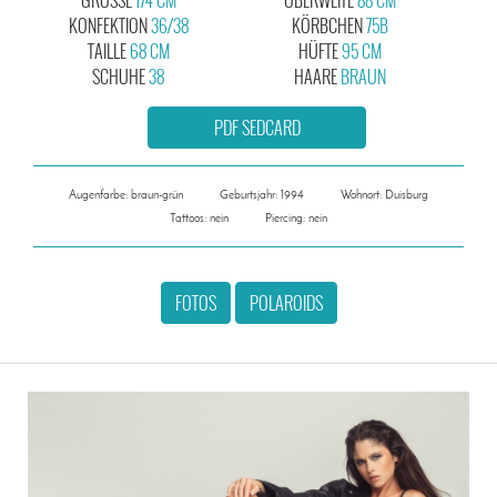
KONFEKTION
36/38
KÖRBCHEN
75B
TAILLE
68 CM
HÜFTE
95 CM
SCHUHE
38
HAARE
BRAUN
PDF SEDCARD
Augenfarbe: braun-grün
Geburtsjahr: 1994
Wohnort: Duisburg
Tattoos: nein
Piercing: nein
FOTOS
POLAROIDS