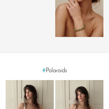
#
Polaroids