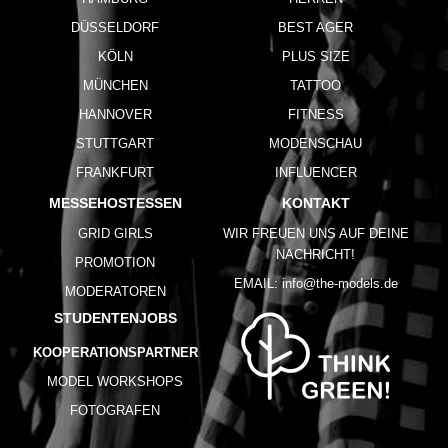
DÜSSELDORF
BEST AGER
KÖLN
PLUS SIZE
MÜNCHEN
TATTOO
HANNOVER
FITNESS
STUTTGART
MODENSCHAU
FRANKFURT
INFLUENCER
MESSEHOSTESSEN
KONTAKT
GRID GIRLS
WIR FREUEN UNS AUF DEINE
NACHRICHT!
PROMOTION
EMAIL:
info@the-models.de
MODERATOREN
STUDENTENJOBS
KOOPERATIONSPARTNER
MODEL WORKSHOPS
FOTOGRAFEN