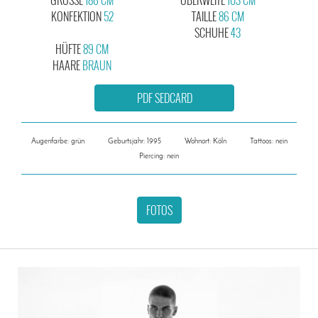
KONFEKTION
52
TAILLE
86 CM
SCHUHE
43
HÜFTE
89 CM
HAARE
BRAUN
PDF SEDCARD
Augenfarbe: grün
Geburtsjahr: 1995
Wohnort: Köln
Tattoos: nein
Piercing: nein
FOTOS