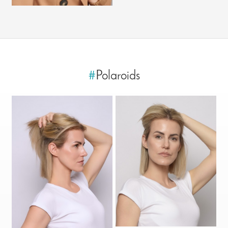
#
Polaroids