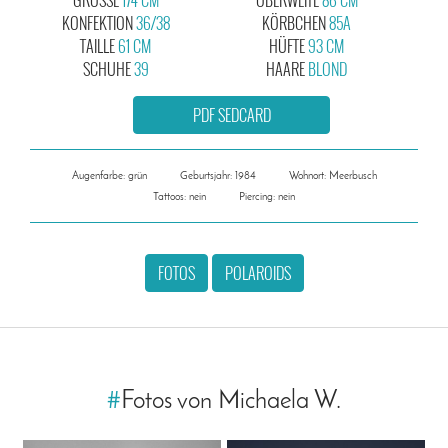
KONFEKTION
36/38
KÖRBCHEN
85A
TAILLE
61 CM
HÜFTE
93 CM
SCHUHE
39
HAARE
BLOND
PDF SEDCARD
Augenfarbe: grün
Geburtsjahr: 1984
Wohnort: Meerbusch
Tattoos: nein
Piercing: nein
FOTOS
POLAROIDS
#
Fotos von Michaela W.