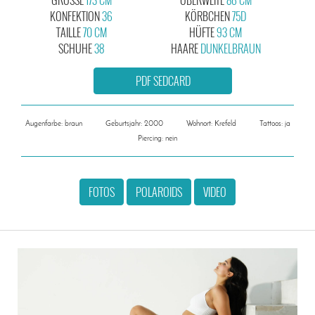
KONFEKTION
36
KÖRBCHEN
75D
TAILLE
70 CM
HÜFTE
93 CM
SCHUHE
38
HAARE
DUNKELBRAUN
PDF SEDCARD
Augenfarbe: braun
Geburtsjahr: 2000
Wohnort: Krefeld
Tattoos: ja
Piercing: nein
FOTOS
POLAROIDS
VIDEO