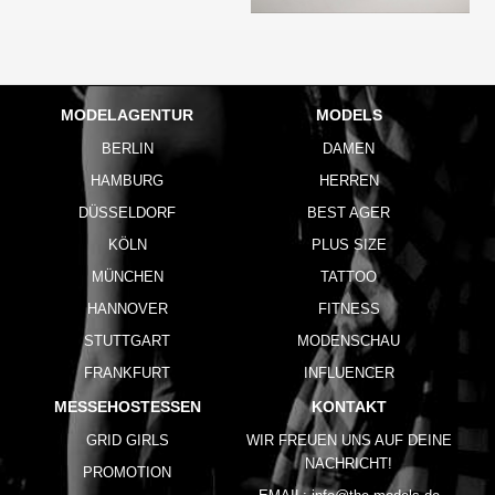
MODELAGENTUR
MODELS
BERLIN
DAMEN
HAMBURG
HERREN
DÜSSELDORF
BEST AGER
KÖLN
PLUS SIZE
MÜNCHEN
TATTOO
HANNOVER
FITNESS
STUTTGART
MODENSCHAU
FRANKFURT
INFLUENCER
MESSEHOSTESSEN
KONTAKT
GRID GIRLS
WIR FREUEN UNS AUF DEINE
NACHRICHT!
PROMOTION