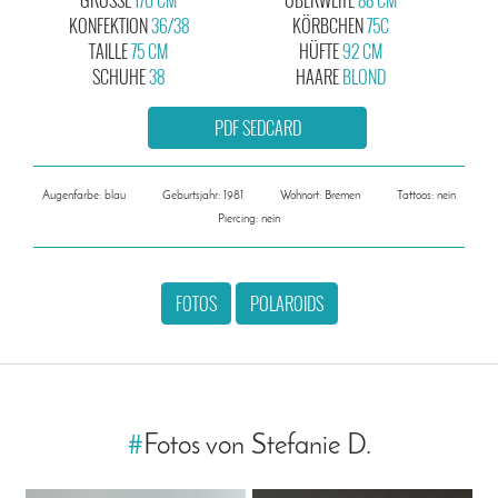
KONFEKTION
36/38
KÖRBCHEN
75C
TAILLE
75 CM
HÜFTE
92 CM
SCHUHE
38
HAARE
BLOND
PDF SEDCARD
Augenfarbe: blau
Geburtsjahr: 1981
Wohnort: Bremen
Tattoos: nein
Piercing: nein
FOTOS
POLAROIDS
#
Fotos von Stefanie D.