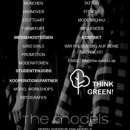
MÜNCHEN
TATTOO
HANNOVER
FITNESS
STUTTGART
MODENSCHAU
FRANKFURT
INFLUENCER
MESSEHOSTESSEN
KONTAKT
GRID GIRLS
WIR FREUEN UNS AUF DEINE
NACHRICHT!
PROMOTION
EMAIL:
info@the-models.de
MODERATOREN
STUDENTENJOBS
KOOPERATIONSPARTNER
MODEL WORKSHOPS
FOTOGRAFEN
MODELAGENTUR THE-MODELS