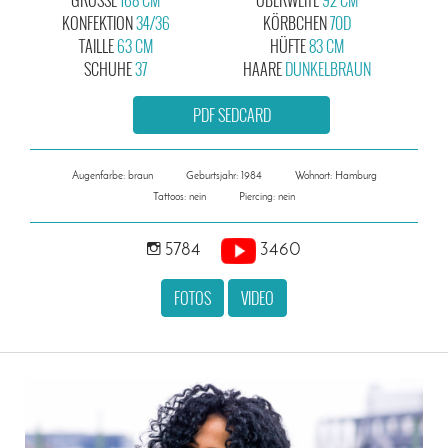
KONFEKTION
34/36
KÖRBCHEN
70D
TAILLE
63 CM
HÜFTE
83 CM
SCHUHE
37
HAARE
DUNKELBRAUN
PDF SEDCARD
Augenfarbe: braun
Geburtsjahr: 1984
Wohnort: Hamburg
Tattoos: nein
Piercing: nein
5784
3460
FOTOS
VIDEO