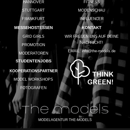
HANNOVER
FITNESS
STUTTGART
MODENSCHAU
FRANKFURT
INFLUENCER
MESSEHOSTESSEN
KONTAKT
GRID GIRLS
WIR FREUEN UNS AUF DEINE
NACHRICHT!
PROMOTION
EMAIL:
info@the-models.de
MODERATOREN
STUDENTENJOBS
KOOPERATIONSPARTNER
MODEL WORKSHOPS
FOTOGRAFEN
MODELAGENTUR THE-MODELS