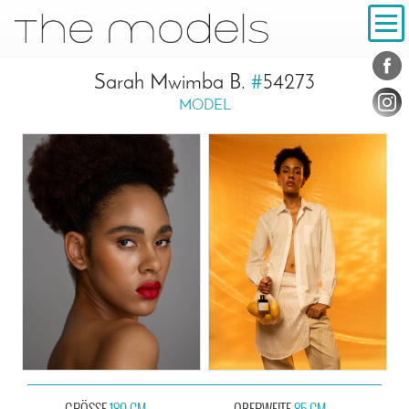
Inhalt
Navigation
Konta
Social
Sarah Mwimba B.
#
54273
MODEL
GRÖSSE
180 CM
OBERWEITE
85 CM