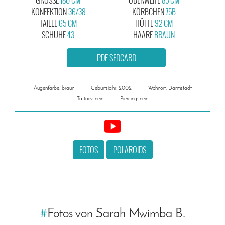
KONFEKTION
36/38
KÖRBCHEN
75B
TAILLE
65 CM
HÜFTE
92 CM
SCHUHE
43
HAARE
BRAUN
PDF SEDCARD
Augenfarbe: braun
Geburtsjahr: 2002
Wohnort: Darmstadt
Tattoos: nein
Piercing: nein
FOTOS
POLAROIDS
#
Fotos von Sarah Mwimba B.