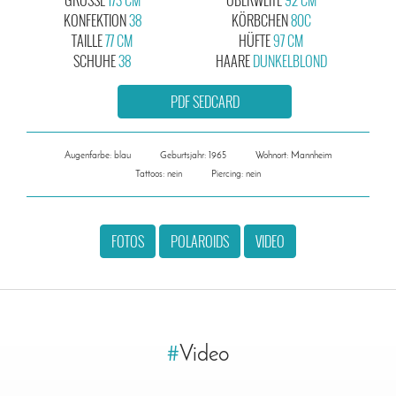
KONFEKTION
38
KÖRBCHEN
80C
TAILLE
77 CM
HÜFTE
97 CM
SCHUHE
38
HAARE
DUNKELBLOND
PDF SEDCARD
Augenfarbe: blau
Geburtsjahr: 1965
Wohnort: Mannheim
Tattoos: nein
Piercing: nein
FOTOS
POLAROIDS
VIDEO
#
Video