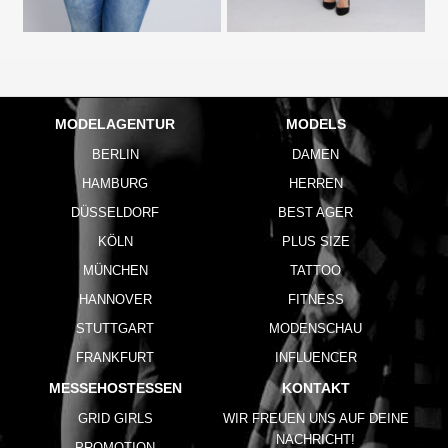
MODELAGENTUR
MODELS
BERLIN
DAMEN
HAMBURG
HERREN
DÜSSELDORF
BEST AGER
KÖLN
PLUS SIZE
MÜNCHEN
TATTOO
HANNOVER
FITNESS
STUTTGART
MODENSCHAU
FRANKFURT
INFLUENCER
MESSEHOSTESSEN
KONTAKT
GRID GIRLS
WIR FREUEN UNS AUF DEINE
NACHRICHT!
PROMOTION