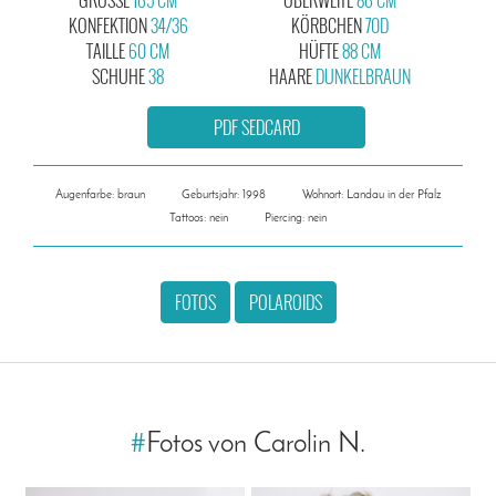
KONFEKTION
34/36
KÖRBCHEN
70D
TAILLE
60 CM
HÜFTE
88 CM
SCHUHE
38
HAARE
DUNKELBRAUN
PDF SEDCARD
Augenfarbe: braun
Geburtsjahr: 1998
Wohnort: Landau in der Pfalz
Tattoos: nein
Piercing: nein
FOTOS
POLAROIDS
#
Fotos von Carolin N.