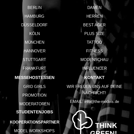
BERLIN
DAMEN
HAMBURG
HERREN
DÜSSELDORF
BEST AGER
KÖLN
PLUS SIZE
MÜNCHEN
TATTOO
HANNOVER
FITNESS
STUTTGART
MODENSCHAU
FRANKFURT
INFLUENCER
MESSEHOSTESSEN
KONTAKT
GRID GIRLS
WIR FREUEN UNS AUF DEINE
NACHRICHT!
PROMOTION
EMAIL:
info@the-models.de
MODERATOREN
STUDENTENJOBS
KOOPERATIONSPARTNER
MODEL WORKSHOPS