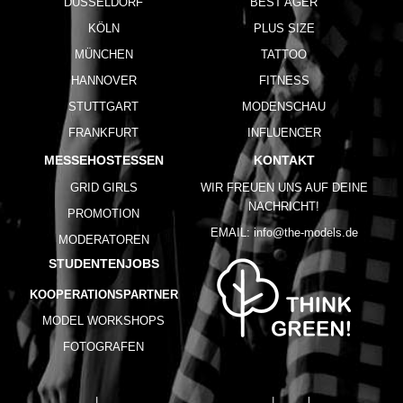
DÜSSELDORF
BEST AGER
KÖLN
PLUS SIZE
MÜNCHEN
TATTOO
HANNOVER
FITNESS
STUTTGART
MODENSCHAU
FRANKFURT
INFLUENCER
MESSEHOSTESSEN
KONTAKT
GRID GIRLS
WIR FREUEN UNS AUF DEINE
NACHRICHT!
PROMOTION
EMAIL:
info@the-models.de
MODERATOREN
STUDENTENJOBS
KOOPERATIONSPARTNER
MODEL WORKSHOPS
FOTOGRAFEN