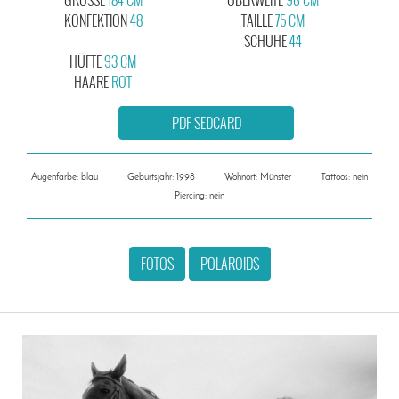
KONFEKTION
48
TAILLE
75 CM
SCHUHE
44
HÜFTE
93 CM
HAARE
ROT
PDF SEDCARD
Augenfarbe: blau
Geburtsjahr: 1998
Wohnort: Münster
Tattoos: nein
Piercing: nein
FOTOS
POLAROIDS