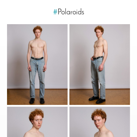
#
Polaroids