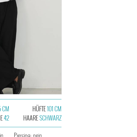
5 CM
HÜFTE
101 CM
HE
42
HAARE
SCHWARZ
in
Piercing: nein