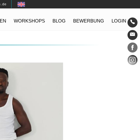
s.de
EN
WORKSHOPS
BLOG
BEWERBUNG
LOGIN
Konta
Social