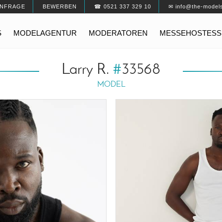
NFRAGE
BEWERBEN
☎ 0521 337 329 10
✉ info@the-model
S
MODELAGENTUR
MODERATOREN
MESSEHOSTESS
Larry R.
#
33568
MODEL