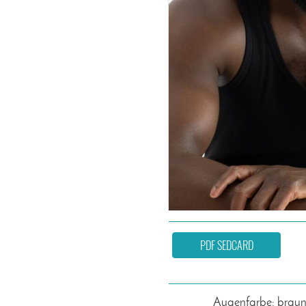
PDF SEDCARD
Augenfarbe: brau