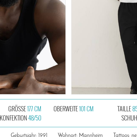
GRÖSSE
177 CM
OBERWEITE
101 CM
TAILLE
8
KONFEKTION
48/50
SCHU
n
Geburtsjahr: 1991
Wohnort: Mannheim
Tattoos: ne