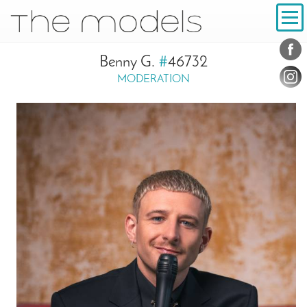
Inhalt
Navigation
Konta
Social
Benny G.
#
46732
MODERATION