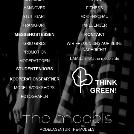
HANNOVER
FITNESS
STUTTGART
MODENSCHAU
FRANKFURT
INFLUENCER
MESSEHOSTESSEN
KONTAKT
GRID GIRLS
WIR FREUEN UNS AUF DEINE
NACHRICHT!
PROMOTION
EMAIL:
info@the-models.de
MODERATOREN
STUDENTENJOBS
KOOPERATIONSPARTNER
MODEL WORKSHOPS
FOTOGRAFEN
MODELAGENTUR THE-MODELS