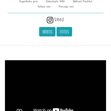
Augenfarbe: grün
Geburtsjahr: 1986
Wohnort: Frankfurt
Tattoos: nein
Piercings: nein
2862
VIDEOS
FOTOS