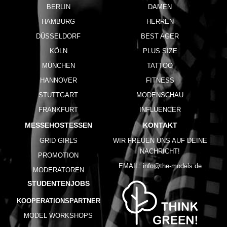
BERLIN
DAMEN
HAMBURG
HERREN
DÜSSELDORF
BEST AGER
KÖLN
PLUS SIZE
MÜNCHEN
TATTOO
HANNOVER
FITNESS
STUTTGART
MODENSCHAU
FRANKFURT
INFLUENCER
MESSEHOSTESSEN
KONTAKT
GRID GIRLS
WIR FREUEN UNS AUF DEINE
NACHRICHT!
PROMOTION
EMAIL:
info@the-models.de
MODERATOREN
STUDENTENJOBS
KOOPERATIONSPARTNER
MODEL WORKSHOPS