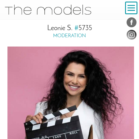
Inhalt
Navigation
Konta
Social
Leonie S.
#
5735
MODERATION