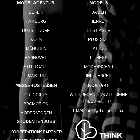
MODELAGENTUR
MODELS
BERLIN
DAMEN
HAMBURG
HERREN
DÜSSELDORF
BEST AGER
KÖLN
PLUS SIZE
MÜNCHEN
TATTOO
HANNOVER
FITNESS
STUTTGART
MODENSCHAU
FRANKFURT
INFLUENCER
MESSEHOSTESSEN
KONTAKT
GRID GIRLS
WIR FREUEN UNS AUF DEINE
NACHRICHT!
PROMOTION
EMAIL:
info@the-models.de
MODERATOREN
STUDENTENJOBS
KOOPERATIONSPARTNER