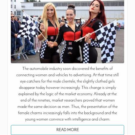
The automobile industry soon discovered the benefits of
connecting women and vehicles to advertising. At that time still
eye-catchers for the male clientele, the slightly clothed girls
disappear today however increasingly. This change is simply
explained by the logic of the market economy. Already at the
end of the nineties, market researchers proved that women
made the same decision as men. Thus, the presentation of the
female charms increasingly falls into the background and the
young women convince with intelligence and charm.
READ MORE