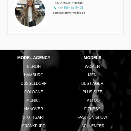
Key Account Manager
+49 521 448 139 08
a.steinke(at)the-models.de
MODEL AGENCY
MODELS
BERLIN
WOMEN
HAMBURG
MEN
DUSSELDORF
BEST AGER
COLOGNE
PLUS SIZE
MUNICH
TATTOO
HANOVER
FITNESS
STUTTGART
FASHION SHOW
FRANKFURT
INFLUENCER