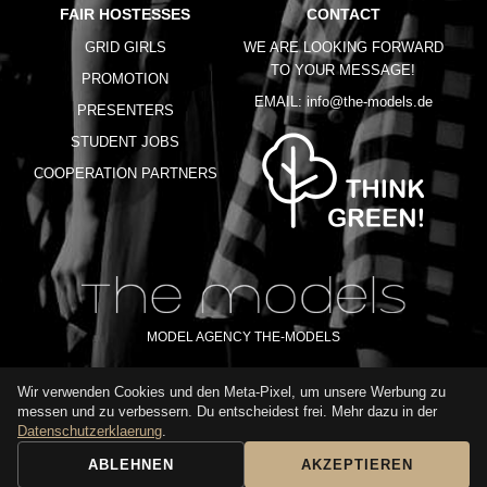
FAIR HOSTESSES
CONTACT
GRID GIRLS
WE ARE LOOKING FORWARD
TO YOUR MESSAGE!
PROMOTION
EMAIL:
info@the-models.de
PRESENTERS
STUDENT JOBS
COOPERATION PARTNERS
MODEL AGENCY THE-MODELS
Wir verwenden Cookies und den Meta-Pixel, um unsere Werbung zu
IMPRINT
GTC
PRIVACY POLICY
TERMS OF USE
FAQ
messen und zu verbessern. Du entscheidest frei. Mehr dazu in der
GLOSSARY
Datenschutzerklaerung
.
ABLEHNEN
AKZEPTIEREN
BOOKING REQUEST
CALL