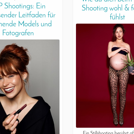
 Shootings: Ein
Shooting wohl & 
ender Leitfaden für
fühlst
hende Models und
Fotografen
Ein Stillshooting berührt of