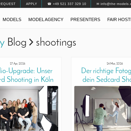
REQUEST
APPLY
☎ +49 521 337 329 10
✉ info@the-models.
MODELS
MODEL AGENCY
PRESENTERS
FAIR HOS
cy
Blog
shootings
27 Apr, 2026
24 Mar, 2026
olio-Upgrade: Unser
Der richtige Fotog
d Shooting in Köln
dein Sedcard Sh