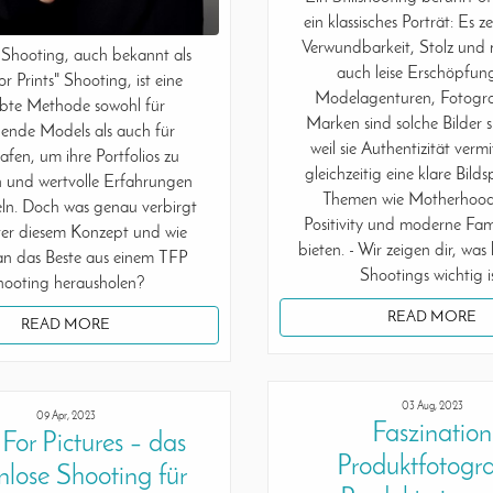
ein klassisches Porträt: Es 
Verwundbarkeit, Stolz un
Shooting, auch bekannt als
auch leise Erschöpfung
or Prints" Shooting, ist eine
Modelagenturen, Fotogr
ebte Methode sowohl für
Marken sind solche Bilder
ende Models als auch für
weil sie Authentizität verm
afen, um ihre Portfolios zu
gleichzeitig eine klare Bild
n und wertvolle Erfahrungen
Themen wie Motherhoo
ln. Doch was genau verbirgt
Positivity und moderne Fami
nter diesem Konzept und wie
bieten. - Wir zeigen dir, was
n das Beste aus einem TFP
Shootings wichtig is
hooting herausholen?
READ MORE
READ MORE
03 Aug, 2023
09 Apr, 2023
Faszination
For Pictures – das
Produktfotogra
nlose Shooting für