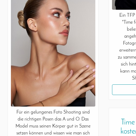
Ein TFP 
"Time f
beli
angeh
Fotogr
erweiter
zu samme
sich hi
kann ma
S
Für ein gelungenes Foto Shooting sind
die richtigen Posen das A und O. Das
Time 
Model muss seinen Körper gut in Szene
koste
setzen können und wissen wie man sich