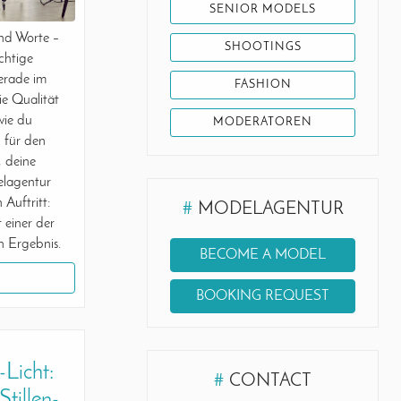
SENIOR MODELS
end Worte –
SHOOTINGS
ichtige
Gerade im
FASHION
ie Qualität
wie du
MODERATOREN
 für den
 deine
elagentur
 Auftritt:
#
MODELAGENTUR
 einer der
n Ergebnis.
BECOME A MODEL
BOOKING REQUEST
-Licht:
#
CONTACT
tillen-