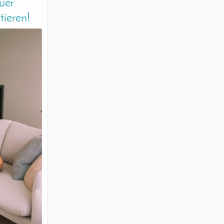
uer
tieren!