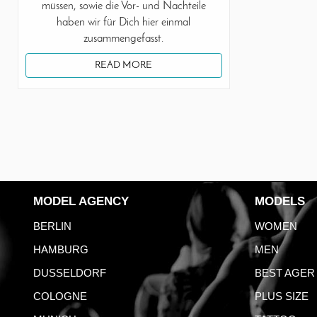
müssen, sowie die Vor- und Nachteile
haben wir für Dich hier einmal
zusammengefasst.
READ MORE
MODEL AGENCY
MODELS
BERLIN
WOMEN
HAMBURG
MEN
DUSSELDORF
BEST AGER
COLOGNE
PLUS SIZE