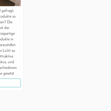
 gefragt,
Produkte so
zen? Die
nst der
nzigartige
odukte in
arzustellen
s Licht zu
ttraktive
okus, und
rschiedenen
e gesetzt.