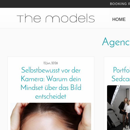
Inhalt
Navigation
BOOKING 
Navigation
HOME
Agen
12 Jun, 2026
Selbstbewusst vor der
Portf
Kamera: Warum dein
Sedcar
Mindset über das Bild
entscheidet