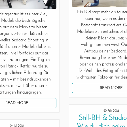
Ein Bild sagt mehr als taus
elagentur ist es unser Ziel,
aber nur, wenn es die r
 Models die bestmöglichen
Botschaft transportiert. 
 auf dem Markt zu bieten.
Modelbereich entscheidet d
rganisierten wir kürzlich ein
deiner Bilder darüber, 
onelles Sedcard Shooting in
wahrgenommen wirst. Ob
fünf unserer Models dabei zu
Aufbau deiner Sedcard,
tzen, ihre Portfolios auf das
Bewerbung bei einer Mod
Level zu bringen. Ein Tag im
oder deinen professionellen
on Patrick Rettler wurde zu
Die Wahl des Fotografen ist
vergesslichen Erfahrung für
wichtigsten Faktoren für dei
iligten – mit beeindruckenden
ssen, die weit über unsere
READ MORE
artungen hinausgingen.
READ MORE
20 Feb, 2026
Still-BH & Studio
Wie du dich beim S
04 Jul, 2024