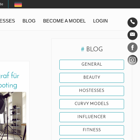
de
TESSES
BLOG
BECOME A MODEL
LOGIN
Conta
Social
#
BLOG
GENERAL
raf für
BEAUTY
ooting
HOSTESSES
CURVY MODELS
INFLUENCER
FITNESS