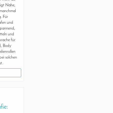
zeigt Nähe,
d manchmal
. Für
afen und
 spannend,
itteln und
sprache für
d, Body
lienrollen
 bei solchen
t.
fie: