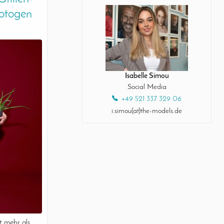
fotogen
Isabelle Simou
Social Media
+49 521 337 329 06
i.simou(at)the-models.de
t mehr als