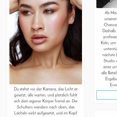
Als Mod
unseren
Chancen
Deshalb o
professi
Köln, um 
unterstü
nächste 
Studio v
einer un
alle Bete
Ergebni
Erw
Du stehst vor der Kamera, das Licht ist
gesetzt, alle warten, und plötzlich fühlt
sich dein eigener Körper fremd an. Die
Schultern wandern nach oben, das
Lächeln wirkt aufgesetzt, und im Kopf