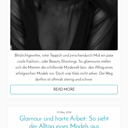
Blitzlichtgewitter, roter Teppich und zwischendurch Mal ein paar
coole Fashion-, oder Beauty-Shootings. So glamourös stellen
sich die Meisten die schillernde Modewelt bzw. den Alltag eines
erfolgreichen Models vor. Doch was Viele nicht sehen: Der Weg
dorthin ist oftmals steinig und schwer.
READ MORE
10 May, 2018
Glamour und harte Arbeit: So sieht
der Alltag eines Models aus