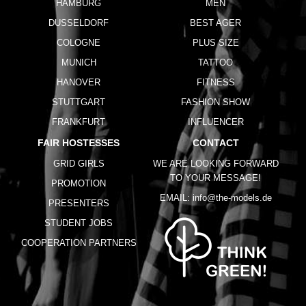
HAMBURG
MEN
DUSSELDORF
BEST AGER
COLOGNE
PLUS SIZE
MUNICH
TATTOO
HANOVER
FITNESS
STUTTGART
FASHION SHOW
FRANKFURT
INFLUENCER
FAIR HOSTESSES
CONTACT
GRID GIRLS
WE ARE LOOKING FORWARD
TO YOUR MESSAGE!
PROMOTION
EMAIL:
info@the-models.de
PRESENTERS
STUDENT JOBS
COOPERATION PARTNERS