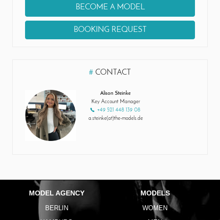
BECOME A MODEL
BOOKING REQUEST
#
CONTACT
Alison Steinke
Key Account Manager
+49 521 448 139 08
a.steinke(at)the-models.de
MODEL AGENCY
MODELS
BERLIN
WOMEN