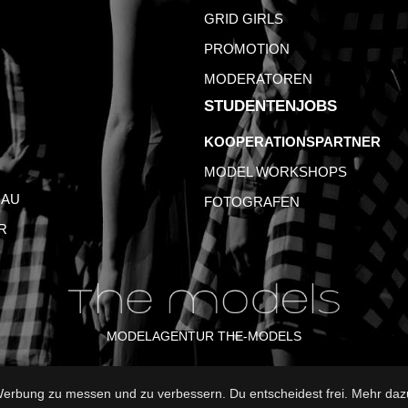
GRID GIRLS
PROMOTION
MODERATOREN
STUDENTENJOBS
KOOPERATIONSPARTNER
MODEL WORKSHOPS
AU
FOTOGRAFEN
R
MODELAGENTUR THE-MODELS
rbung zu messen und zu verbessern. Du entscheidest frei. Mehr dazu
B
DATENSCHUTZ
NUTZUNGSBEDINGUNGEN
FAQ
GLO