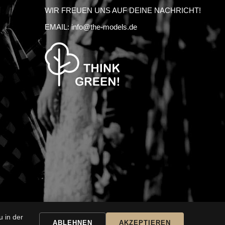
WIR FREUEN UNS AUF DEINE NACHRICHT!
EMAIL:
info@the-models.de
 in der
SSAR
KARRIERE
ABLEHNEN
AKZEPTIEREN