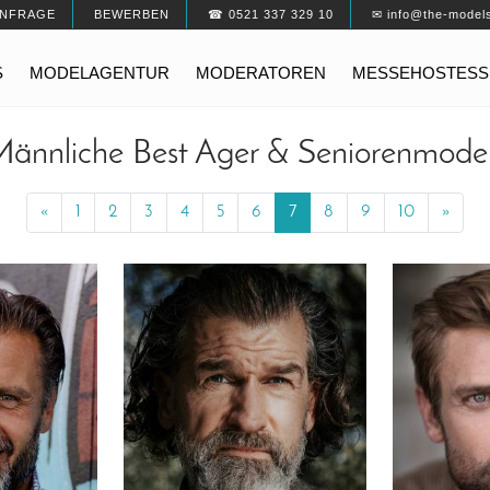
NFRAGE
BEWERBEN
☎ 0521 337 329 10
✉ info@the-model
S
MODELAGENTUR
MODERATOREN
MESSEHOSTESS
ännliche Best Ager & Seniorenmode
«
Previous
1
2
3
4
5
6
7
8
9
10
»
Next