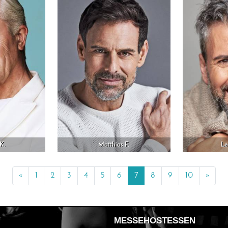
K.
Matthias F.
Le
«
Previous
1
2
3
4
5
6
7
8
9
10
»
Next
MESSEHOSTESSEN