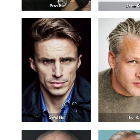
Peter B.
Demir K
Seval H.
Thor R.