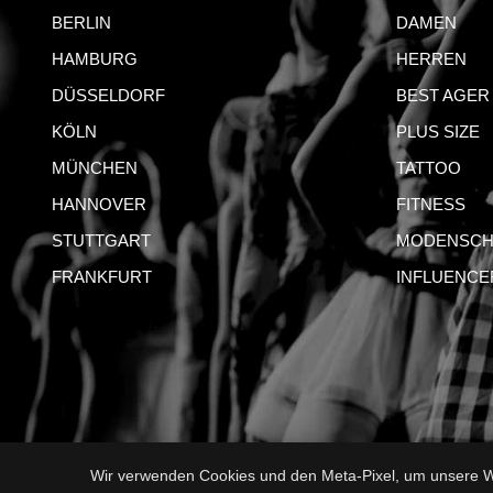
BERLIN
DAMEN
HAMBURG
HERREN
DÜSSELDORF
BEST AGER
KÖLN
PLUS SIZE
MÜNCHEN
TATTOO
HANNOVER
FITNESS
STUTTGART
MODENSCH
FRANKFURT
INFLUENCE
Wir verwenden Cookies und den Meta-Pixel, um unsere We
IMPRESSUM
AG