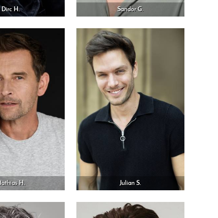
Dirc H.
Sandor G.
athias H.
Julian S.