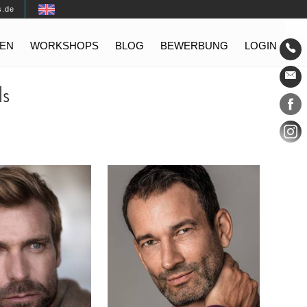
s.de
EN
WORKSHOPS
BLOG
BEWERBUNG
LOGIN
Konta
ls
Social