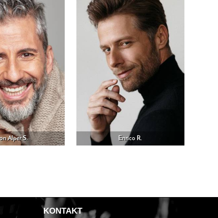
on Alper S.
Enrico R.
KONTAKT