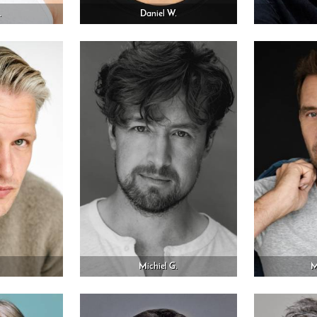
.
Daniel W.
Michiel G.
M