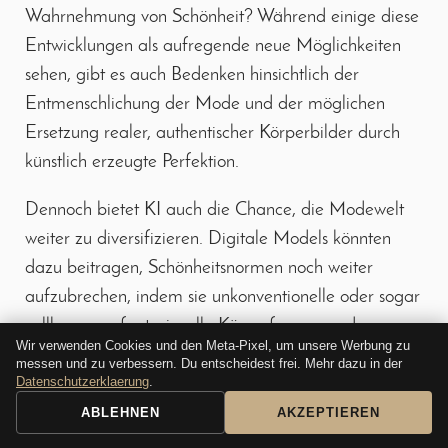
Wahrnehmung von Schönheit? Während einige diese
Entwicklungen als aufregende neue Möglichkeiten
sehen, gibt es auch Bedenken hinsichtlich der
Entmenschlichung der Mode und der möglichen
Ersetzung realer, authentischer Körperbilder durch
künstlich erzeugte Perfektion.
Dennoch bietet KI auch die Chance, die Modewelt
weiter zu diversifizieren. Digitale Models könnten
dazu beitragen, Schönheitsnormen noch weiter
aufzubrechen, indem sie unkonventionelle oder sogar
vollkommen fantasievolle Körperformen und
Wir verwenden Cookies und den Meta-Pixel, um unsere Werbung zu
Erscheinungsbilder darstellen. Dies könnte zu einer
messen und zu verbessern. Du entscheidest frei. Mehr dazu in der
Datenschutzerklaerung
.
noch größeren Akzeptanz von Vielfalt führen, auch
wenn die Grenze zwischen Realität und Fiktion dabei
ABLEHNEN
AKZEPTIEREN
BUCHUNGSANFRAGE
ANRUFEN
immer weiter verschwimmt.