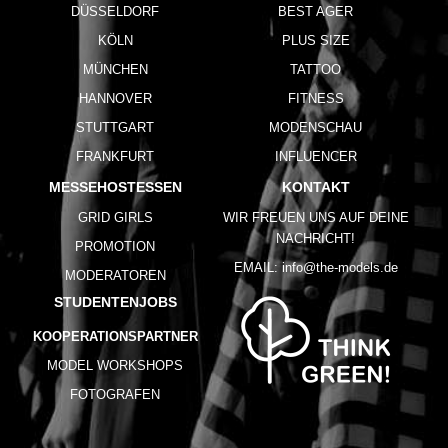
DÜSSELDORF
BEST AGER
KÖLN
PLUS SIZE
MÜNCHEN
TATTOO
HANNOVER
FITNESS
STUTTGART
MODENSCHAU
FRANKFURT
INFLUENCER
MESSEHOSTESSEN
KONTAKT
GRID GIRLS
WIR FREUEN UNS AUF DEINE
NACHRICHT!
PROMOTION
EMAIL:
info@the-models.de
MODERATOREN
STUDENTENJOBS
KOOPERATIONSPARTNER
MODEL WORKSHOPS
FOTOGRAFEN