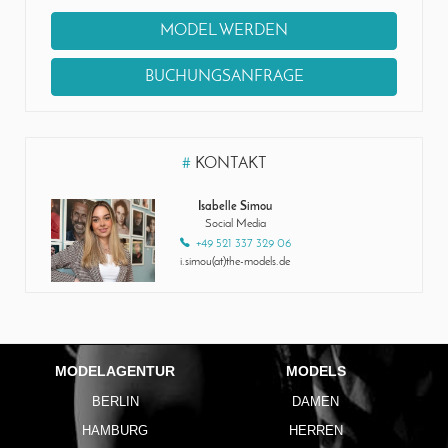
MODEL WERDEN
BUCHUNGSANFRAGE
#
KONTAKT
Isabelle Simou
Social Media
+49 521 337 329 06
i.simou(at)the-models.de
MODELAGENTUR
MODELS
BERLIN
DAMEN
HAMBURG
HERREN