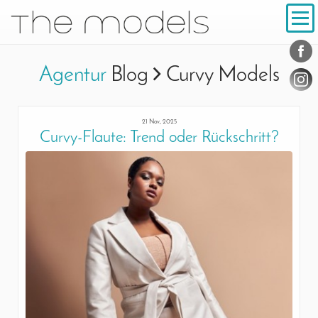
Inhalt
Navigation
Konta
Social
Agentur
Blog
Curvy Models
21 Nov, 2025
Curvy-Flaute: Trend oder Rückschritt?