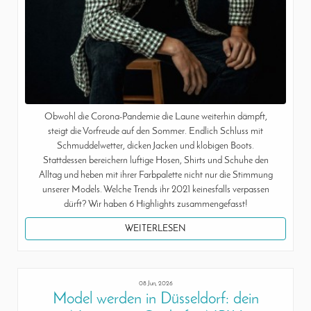
Obwohl die Corona-Pandemie die Laune weiterhin dämpft,
steigt die Vorfreude auf den Sommer. Endlich Schluss mit
Schmuddelwetter, dicken Jacken und klobigen Boots.
Stattdessen bereichern luftige Hosen, Shirts und Schuhe den
Alltag und heben mit ihrer Farbpalette nicht nur die Stimmung
unserer Models. Welche Trends ihr 2021 keinesfalls verpassen
dürft? Wir haben 6 Highlights zusammengefasst!
WEITERLESEN
08 Jun, 2026
Model werden in Düsseldorf: dein