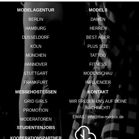
MODELAGENTUR
MODELS
BERLIN
DAMEN
HAMBURG
HERREN
DÜSSELDORF
BEST AGER
KÖLN
PLUS SIZE
MÜNCHEN
TATTOO
HANNOVER
FITNESS
STUTTGART
MODENSCHAU
FRANKFURT
INFLUENCER
MESSEHOSTESSEN
KONTAKT
GRID GIRLS
WIR FREUEN UNS AUF DEINE
NACHRICHT!
PROMOTION
EMAIL:
info@the-models.de
MODERATOREN
STUDENTENJOBS
KOOPERATIONSPARTNER