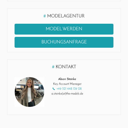
#
MODELAGENTUR
MODEL WERDEN
BUCHUNGSANFRAGE
#
KONTAKT
Alison Steinke
Key Account Manager
+49 521 448 139 08
a.steinke(at)the-models.de