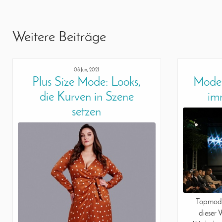
Weitere Beiträge
08 Jun, 2021
Plus Size Mode: Looks,
Model
die Kurven in Szene
im
setzen
Topmode
dieser 