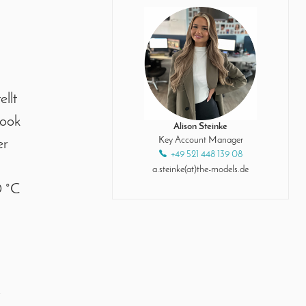
llt
Look
Alison Steinke
Key Account Manager
er
+49 521 448 139 08
a.steinke(at)the-models.de
0 °C
.