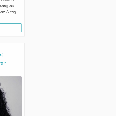
s Hautbild
eitig ein
dem Alltag
ei
ren