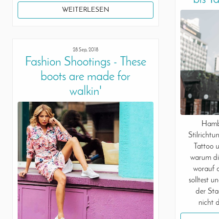
WEITERLESEN
28 Sep, 2018
Fashion Shootings - These
boots are made for
walkin'
Hambu
Stilrichtu
Tattoo u
warum die
worauf 
solltest u
der Sta
nicht 