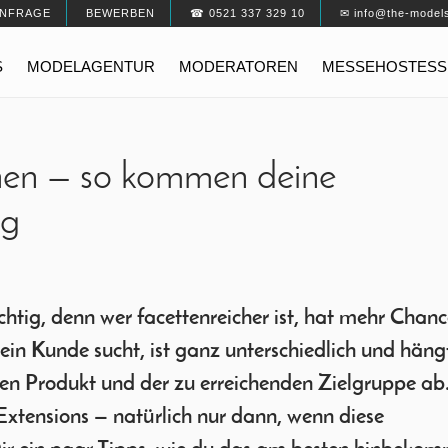
NFRAGE
BEWERBEN
☎ 0521 337 329 10
✉ info@the-model
S
MODELAGENTUR
MODERATOREN
MESSEHOSTESS
en — so kommen deine
ng
htig, denn wer facettenreicher ist, hat mehr Chan
ein Kunde sucht, ist ganz unterschiedlich und häng
n Produkt und der zu erreichenden Zielgruppe ab.
xtensions — natürlich nur dann, wenn diese