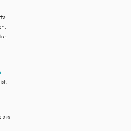
tte
en.
ur.
n
st.
iere