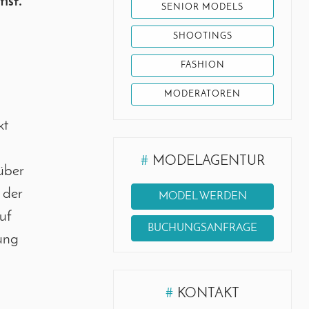
mst.
SENIOR MODELS
SHOOTINGS
FASHION
MODERATOREN
kt
#
MODELAGENTUR
über
 der
MODEL WERDEN
uf
BUCHUNGSANFRAGE
tung
#
KONTAKT