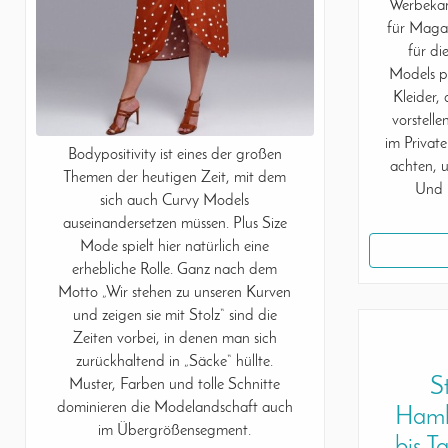
Werbekam
für Magaz
für di
Models pr
Kleider,
vorstell
im Privat
Bodypositivity ist eines der großen
achten, u
Themen der heutigen Zeit, mit dem
Und 
sich auch Curvy Models
auseinandersetzen müssen. Plus Size
Mode spielt hier natürlich eine
erhebliche Rolle. Ganz nach dem
Motto „Wir stehen zu unseren Kurven
und zeigen sie mit Stolz“ sind die
Zeiten vorbei, in denen man sich
zurückhaltend in „Säcke“ hüllte.
S
Muster, Farben und tolle Schnitte
dominieren die Modelandschaft auch
Hambu
im Übergrößensegment.
bis T