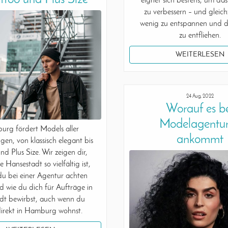
eignet sich bestens, um da
zu verbessern – und gleichz
wenig zu entspannen und 
zu entfliehen.
WEITERLESEN
24 Aug, 2022
Worauf es b
Modelagentu
rg fördert Models aller
ankommt
ngen, von klassisch elegant bis
nd Plus Size. Wir zeigen dir,
 Hansestadt so vielfältig ist,
du bei einer Agentur achten
nd wie du dich für Aufträge in
dt bewirbst, auch wenn du
direkt in Hamburg wohnst.