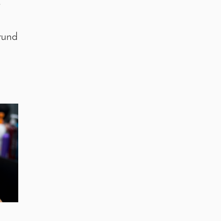
e
rund