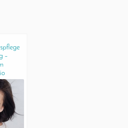
spflege
g –
im
io