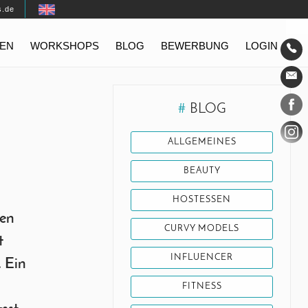
s.de
EN
WORKSHOPS
BLOG
BEWERBUNG
LOGIN
Konta
Social
#
BLOG
ALLGEMEINES
BEAUTY
HOSTESSEN
cen
CURVY MODELS
t
INFLUENCER
 Ein
FITNESS