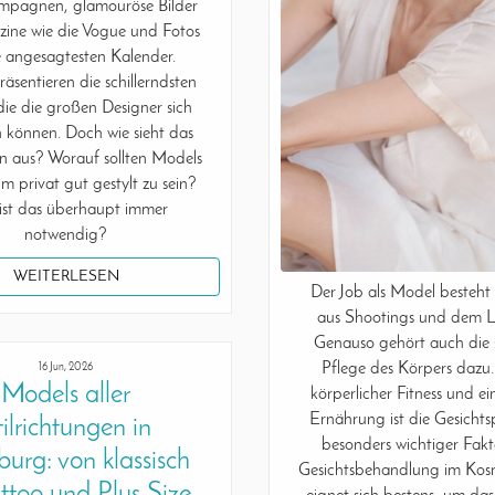
pagnen, glamouröse Bilder
ine wie die Vogue und Fotos
e angesagtesten Kalender.
äsentieren die schillerndsten
 die die großen Designer sich
en können. Doch wie sieht das
en aus? Worauf sollten Models
m privat gut gestylt zu sein?
ist das überhaupt immer
notwendig?
WEITERLESEN
Der Job als Model besteht 
aus Shootings und dem L
Genauso gehört auch die 
Pflege des Körpers dazu
16 Jun, 2026
Models aller
körperlicher Fitness und e
Ernährung ist die Gesichts
tilrichtungen in
besonders wichtiger Fakt
rg: von klassisch
Gesichtsbehandlung im Kosm
attoo und Plus Size