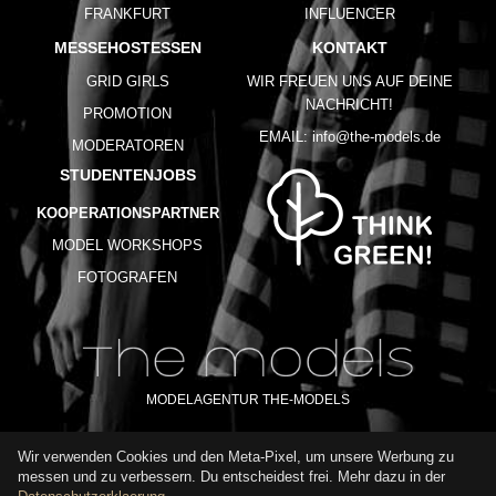
FRANKFURT
INFLUENCER
MESSEHOSTESSEN
KONTAKT
GRID GIRLS
WIR FREUEN UNS AUF DEINE
NACHRICHT!
PROMOTION
EMAIL:
info@the-models.de
MODERATOREN
STUDENTENJOBS
KOOPERATIONSPARTNER
MODEL WORKSHOPS
FOTOGRAFEN
MODELAGENTUR THE-MODELS
Wir verwenden Cookies und den Meta-Pixel, um unsere Werbung zu
IMPRESSUM
AGB
DATENSCHUTZ
messen und zu verbessern. Du entscheidest frei. Mehr dazu in der
NUTZUNGSBEDINGUNGEN
FAQ
GLOSSAR
KARRIERE