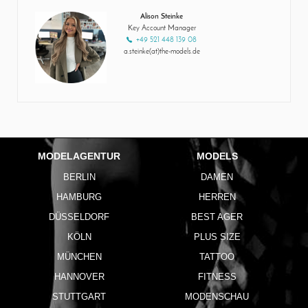
Alison Steinke
Key Account Manager
+49 521 448 139 08
a.steinke(at)the-models.de
MODELAGENTUR
MODELS
BERLIN
DAMEN
HAMBURG
HERREN
DÜSSELDORF
BEST AGER
KÖLN
PLUS SIZE
MÜNCHEN
TATTOO
HANNOVER
FITNESS
STUTTGART
MODENSCHAU