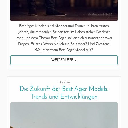
Best Ager Models sind Männer und Frauen in ihren besten
Jahren, die mit beiden Beinen fest im Leben stehen! Widmet
man sich dem Thema Best Ager, stellen sich automatisch zwei
Fragen. Erstens: Wann bin ich ein Best Ager? Und Zweitens:
Was macht ein Best Ager Model aus?
WEITERLESEN
11 Jun, 2024
Die Zukunft der Best Ager Models:
Trends und Entwicklungen