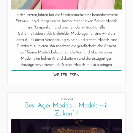
In den letzten Jahren hat die Modebranche eine bemerkenswerte
Entwicklung durchgemacht. Immer mehr rücken Senior Models
ins Rampenlicht und brechen damit traditionelle
Schönheitsideale. Als Bielefelder Modelagentur sind wir stolz
darauf, Teil dieser Veränderung zu sein und älteren Models eine
Plattform zu bieten. Wir möchten die gesellschaftliche Ansicht
auf Senior Models beleuchten, die Vor- und Nachteile des
Modelns im hohen Alter diskutieren und die einzigartigen
Vorzüge hervorheben, die Senior Models mit sich bringen.
WEITERLESEN
15 Mai, 2018
Best Ager Models – Models mit
Zukunft!