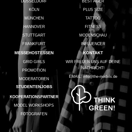
DÜSSELDORF
BEST AGER
KÖLN
PLUS SIZE
MÜNCHEN
TATTOO
HANNOVER
FITNESS
STUTTGART
MODENSCHAU
FRANKFURT
INFLUENCER
MESSEHOSTESSEN
KONTAKT
GRID GIRLS
WIR FREUEN UNS AUF DEINE
NACHRICHT!
PROMOTION
EMAIL:
info@the-models.de
MODERATOREN
STUDENTENJOBS
KOOPERATIONSPARTNER
MODEL WORKSHOPS
FOTOGRAFEN