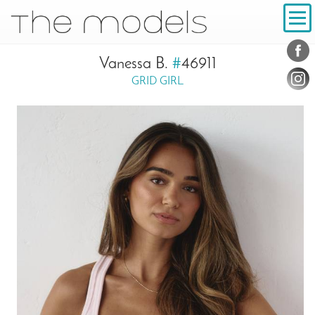
Inhalt
Navigation
Konta
Social
Vanessa B.
#
46911
GRID GIRL