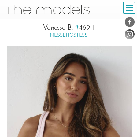
Inhalt
Navigation
Konta
Social
Vanessa B.
#
46911
MESSEHOSTESS