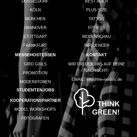
DÜSSELDORF
BEST AGER
KÖLN
PLUS SIZE
MÜNCHEN
TATTOO
HANNOVER
FITNESS
STUTTGART
MODENSCHAU
FRANKFURT
INFLUENCER
MESSEHOSTESSEN
KONTAKT
GRID GIRLS
WIR FREUEN UNS AUF DEINE
NACHRICHT!
PROMOTION
EMAIL:
info@the-models.de
MODERATOREN
STUDENTENJOBS
KOOPERATIONSPARTNER
MODEL WORKSHOPS
FOTOGRAFEN